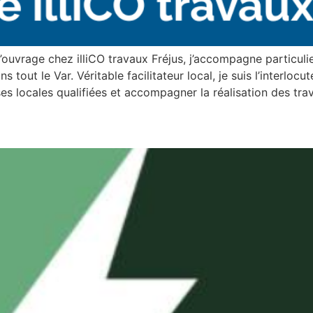
d’ouvrage chez illiCO travaux Fréjus, j’accompagne particuli
out le Var. Véritable facilitateur local, je suis l’interlocu
ises locales qualifiées et accompagner la réalisation des tr