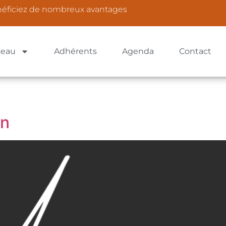
néficiez de nombreux avantages
seau
Adhérents
Agenda
Contact
on