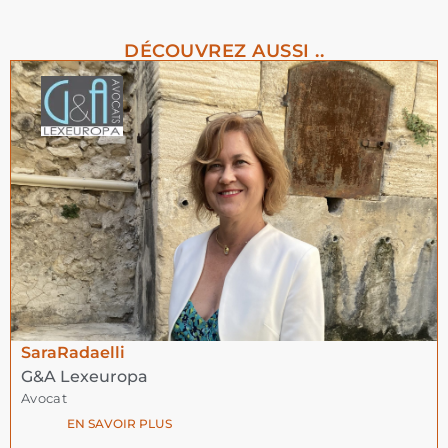
DÉCOUVREZ AUSSI ..
Sara
Radaelli
G&A Lexeuropa
Avocat
EN SAVOIR PLUS