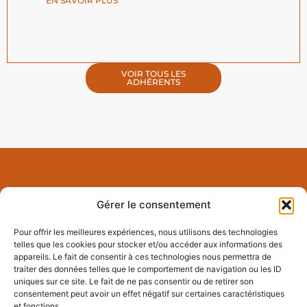
EN SAVOIR PLUS
VOIR TOUS LES
ADHÉRENTS
Gérer le consentement
Pour offrir les meilleures expériences, nous utilisons des technologies
telles que les cookies pour stocker et/ou accéder aux informations des
Le réseau des entrepreneurs qui font du business à la cool dans
appareils. Le fait de consentir à ces technologies nous permettra de
traiter des données telles que le comportement de navigation ou les ID
l’Est Var.
uniques sur ce site. Le fait de ne pas consentir ou de retirer son
consentement peut avoir un effet négatif sur certaines caractéristiques
et fonctions.