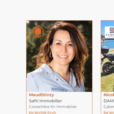
Maud
Stinzy
Nico
Safti Immobilier
DAM
Conseillère En Immobilier
Cyber
EN SAVOIR PLUS
EN SA