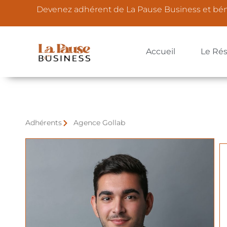
Devenez adhérent de La Pause Business et bé
Accueil
Le Ré
Adhérents
Agence Gollab