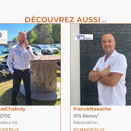
DÉCOUVREZ AUSSI ..
las
Chaboty
Franck
Nakache
OTIC
IPS Renov’
sécurité
Rénovation
VOIR PLUS
EN SAVOIR PLUS