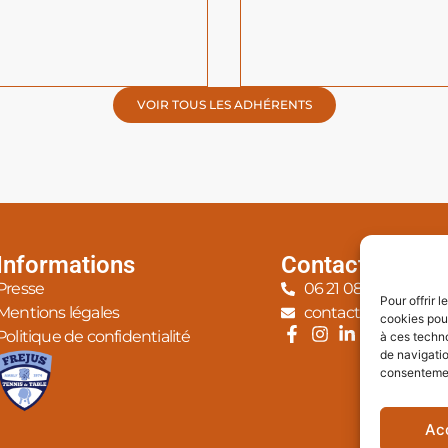
VOIR TOUS LES ADHÉRENTS
Informations
Contact
Presse
06 21 08 20 62
Pour offrir 
Mentions légales
contact@lapause-bu
cookies pour
Politique de confidentialité
à ces techn
de navigatio
consentement
Ac